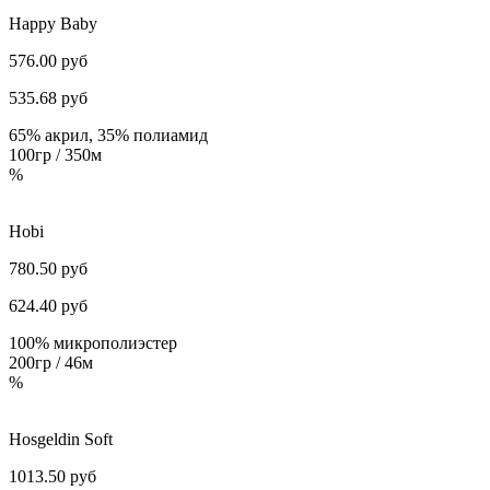
Happy Baby
576.00 руб
535.68
руб
65% акрил, 35% полиамид
100гр / 350м
%
Hobi
780.50 руб
624.40
руб
100% микрополиэстер
200гр / 46м
%
Hosgeldin Soft
1013.50 руб