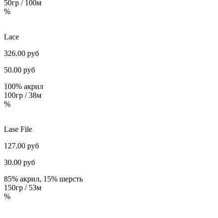
50гр / 100м
%
Lace
326.00 руб
50.00
руб
100% акрил
100гр / 38м
%
Lase File
127.00 руб
30.00
руб
85% акрил, 15% шерсть
150гр / 53м
%