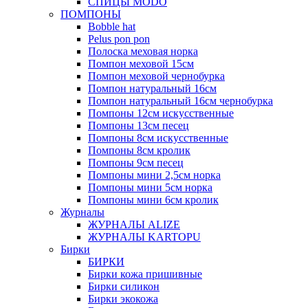
СПИЦЫ MODO
ПОМПОНЫ
Bobble hat
Pelus pon pon
Полоска меховая норка
Помпон меховой 15см
Помпон меховой чернобурка
Помпон натуральный 16см
Помпон натуральный 16см чернобурка
Помпоны 12см искусственные
Помпоны 13см песец
Помпоны 8см искусственные
Помпоны 8см кролик
Помпоны 9см песец
Помпоны мини 2,5см норка
Помпоны мини 5см норка
Помпоны мини 6см кролик
Журналы
ЖУРНАЛЫ ALIZE
ЖУРНАЛЫ KARTOPU
Бирки
БИРКИ
Бирки кожа пришивные
Бирки силикон
Бирки экокожа