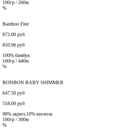
100гр / 260м
%
Bamboo Fine
872.00 руб
810.96
руб
100% бамбук
100гр / 440м
%
BONBON BABY SHIMMER
647.50 руб
518.00
руб
90% акрил,10% вискоза
100гр / 300м
%