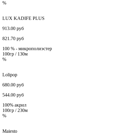
%
LUX KADIFE PLUS
913.00 руб
821.70
руб
100 % - микрополиэстер
100гр / 130м
%
Lоlipоp
680.00 руб
544.00
руб
100% акрил
100гр / 230м
%
Majesto