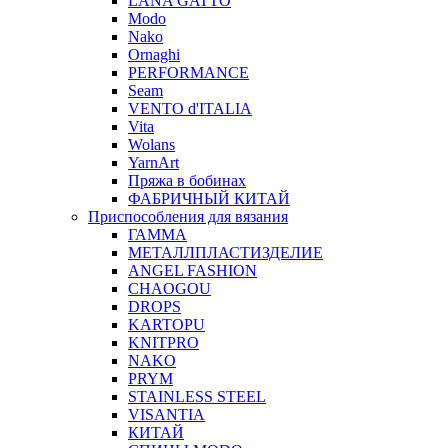
LANA GATTO
Modo
Nako
Ornaghi
PERFORMANCE
Seam
VENTO d'ITALIA
Vita
Wolans
YarnArt
Пряжа в бобинах
ФАБРИЧНЫЙ КИТАЙ
Приспособления для вязания
ГАММА
МЕТАЛЛПЛАСТИЗДЕЛИЕ
ANGEL FASHION
CHAOGOU
DROPS
KARTOPU
KNITPRO
NAKO
PRYM
STAINLESS STEEL
VISANTIA
КИТАЙ