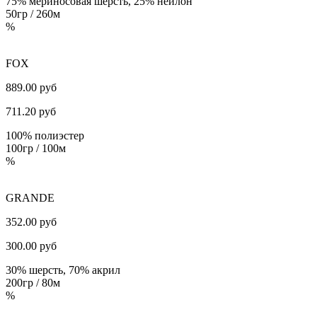
75% мериносовая шерсть, 25% нейлон
50гр / 260м
%
FOX
889.00 руб
711.20
руб
100% полиэстер
100гр / 100м
%
GRANDE
352.00 руб
300.00
руб
30% шерсть, 70% акрил
200гр / 80м
%