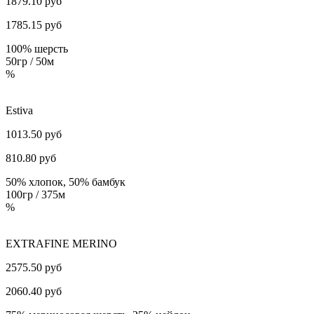
1879.10 руб
1785.15
руб
100% шерсть
50гр / 50м
%
Estiva
1013.50 руб
810.80
руб
50% хлопок, 50% бамбук
100гр / 375м
%
EXTRAFINE MERINO
2575.50 руб
2060.40
руб