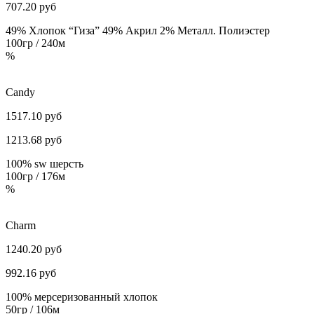
707.20
руб
49% Хлопок “Гиза” 49% Aкрил 2% Mеталл. Полиэстер
100гр / 240м
%
Candy
1517.10 руб
1213.68
руб
100% sw шерсть
100гр / 176м
%
Charm
1240.20 руб
992.16
руб
100% мерсеризованный хлопок
50гр / 106м