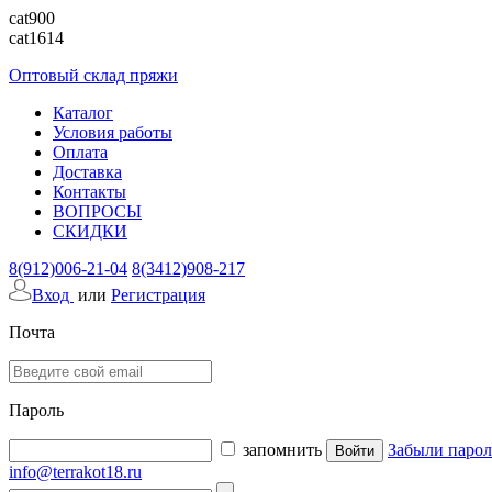
cat900
cat1614
Оптовый склад пряжи
Каталог
Условия работы
Оплата
Доставка
Контакты
ВОПРОСЫ
СКИДКИ
8(912)006-21-04
8(3412)908-217
Вход
или
Регистрация
Почта
Пароль
запомнить
Забыли парол
info@terrakot18.ru