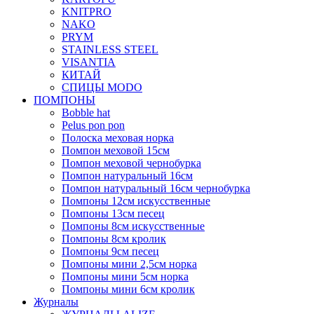
KNITPRO
NAKO
PRYM
STAINLESS STEEL
VISANTIA
КИТАЙ
СПИЦЫ MODO
ПОМПОНЫ
Bobble hat
Pelus pon pon
Полоска меховая норка
Помпон меховой 15см
Помпон меховой чернобурка
Помпон натуральный 16см
Помпон натуральный 16см чернобурка
Помпоны 12см искусственные
Помпоны 13см песец
Помпоны 8см искусственные
Помпоны 8см кролик
Помпоны 9см песец
Помпоны мини 2,5см норка
Помпоны мини 5см норка
Помпоны мини 6см кролик
Журналы