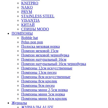
KNITPRO
NAKO
PRYM
STAINLESS STEEL
VISANTIA
КИТАЙ
СПИЦЫ MODO
ПОМПОНЫ
Bobble hat
Pelus pon pon
Полоска меховая норка
Помпон меховой 15см
Помпон меховой чернобурка
Помпон натуральный 16см
Помпон натуральный 16см чернобурка
Помпоны 12см искусственные
Помпоны 13см песец
Помпоны 8см искусственные
Помпоны 8см кролик
Помпоны 9см песец
Помпоны мини 2,5см норка
Помпоны мини 5см норка
Помпоны мини 6см кролик
Журналы
ЖУРНАЛЫ ALIZE