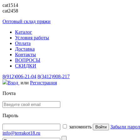
cat1514
cat2458
Оптовый склад пряжи
Каталог
Условия работы
Оплата
Доставка
Контакты
ВОПРОСЫ
СКИДКИ
8(912)006-21-04
8(3412)908-217
Вход
или
Регистрация
Почта
Пароль
запомнить
Забыли парол
info@terrakot18.ru