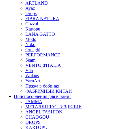
ARTLAND
Ayaz
Drops
FIBRA NATURA
Gazzal
Kartopu
LANA GATTO
Modo
Nako
Ornaghi
PERFORMANCE
Seam
VENTO d'ITALIA
Vita
Wolans
YarnArt
Пряжа в бобинах
ФАБРИЧНЫЙ КИТАЙ
Приспособления для вязания
ГАММА
МЕТАЛЛПЛАСТИЗДЕЛИЕ
ANGEL FASHION
CHAOGOU
DROPS
KARTOPU