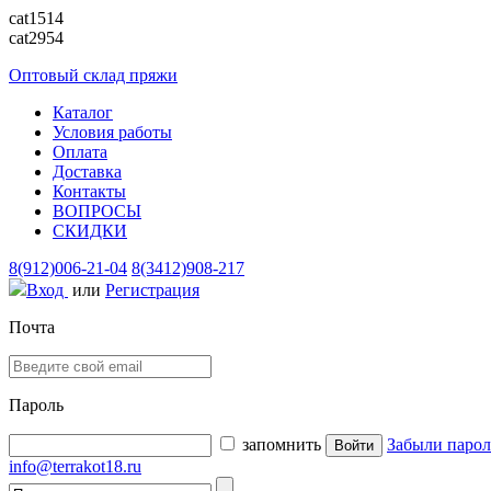
cat1514
cat2954
Оптовый склад пряжи
Каталог
Условия работы
Оплата
Доставка
Контакты
ВОПРОСЫ
СКИДКИ
8(912)006-21-04
8(3412)908-217
Вход
или
Регистрация
Почта
Пароль
запомнить
Забыли парол
info@terrakot18.ru