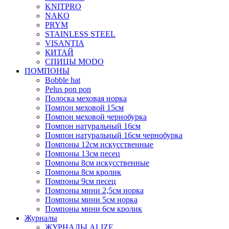
KNITPRO
NAKO
PRYM
STAINLESS STEEL
VISANTIA
КИТАЙ
СПИЦЫ MODO
ПОМПОНЫ
Bobble hat
Pelus pon pon
Полоска меховая норка
Помпон меховой 15см
Помпон меховой чернобурка
Помпон натуральный 16см
Помпон натуральный 16см чернобурка
Помпоны 12см искусственные
Помпоны 13см песец
Помпоны 8см искусственные
Помпоны 8см кролик
Помпоны 9см песец
Помпоны мини 2,5см норка
Помпоны мини 5см норка
Помпоны мини 6см кролик
Журналы
ЖУРНАЛЫ ALIZE