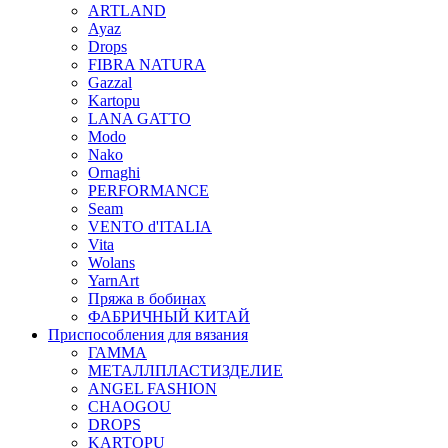
ARTLAND
Ayaz
Drops
FIBRA NATURA
Gazzal
Kartopu
LANA GATTO
Modo
Nako
Ornaghi
PERFORMANCE
Seam
VENTO d'ITALIA
Vita
Wolans
YarnArt
Пряжа в бобинах
ФАБРИЧНЫЙ КИТАЙ
Приспособления для вязания
ГАММА
МЕТАЛЛПЛАСТИЗДЕЛИЕ
ANGEL FASHION
CHAOGOU
DROPS
KARTOPU