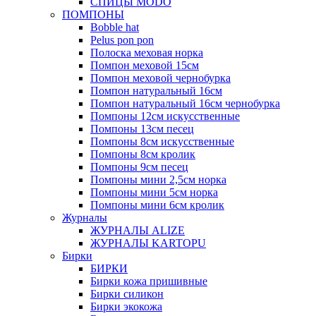
СПИЦЫ MODO
ПОМПОНЫ
Bobble hat
Pelus pon pon
Полоска меховая норка
Помпон меховой 15см
Помпон меховой чернобурка
Помпон натуральный 16см
Помпон натуральный 16см чернобурка
Помпоны 12см искусственные
Помпоны 13см песец
Помпоны 8см искусственные
Помпоны 8см кролик
Помпоны 9см песец
Помпоны мини 2,5см норка
Помпоны мини 5см норка
Помпоны мини 6см кролик
Журналы
ЖУРНАЛЫ ALIZE
ЖУРНАЛЫ KARTOPU
Бирки
БИРКИ
Бирки кожа пришивные
Бирки силикон
Бирки экокожа