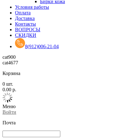
Бирки кожа
Условия работы
Оплата
Доставка
Контакты
ВОПРОСЫ
СКИДКИ
8(912)006-21-04
cat900
cat4677
Корзина
0
шт.
0.00
р.
Меню
Войти
Почта