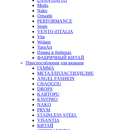
LANA GATTO
Modo
Nako
Ornaghi
PERFORMANCE
Seam
VENTO d'ITALIA
Vita
Wolans
YarnArt
Пряжа в бобинах
ФАБРИЧНЫЙ КИТАЙ
Приспособления для вязания
ГАММА
МЕТАЛЛПЛАСТИЗДЕЛИЕ
ANGEL FASHION
CHAOGOU
DROPS
KARTOPU
KNITPRO
NAKO
PRYM
STAINLESS STEEL
VISANTIA
КИТАЙ