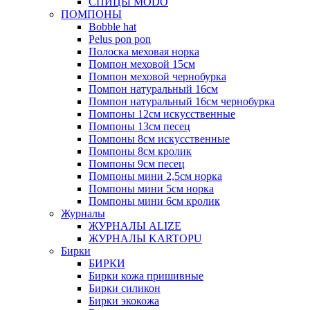
СПИЦЫ MODO
ПОМПОНЫ
Bobble hat
Pelus pon pon
Полоска меховая норка
Помпон меховой 15см
Помпон меховой чернобурка
Помпон натуральный 16см
Помпон натуральный 16см чернобурка
Помпоны 12см искусственные
Помпоны 13см песец
Помпоны 8см искусственные
Помпоны 8см кролик
Помпоны 9см песец
Помпоны мини 2,5см норка
Помпоны мини 5см норка
Помпоны мини 6см кролик
Журналы
ЖУРНАЛЫ ALIZE
ЖУРНАЛЫ KARTOPU
Бирки
БИРКИ
Бирки кожа пришивные
Бирки силикон
Бирки экокожа