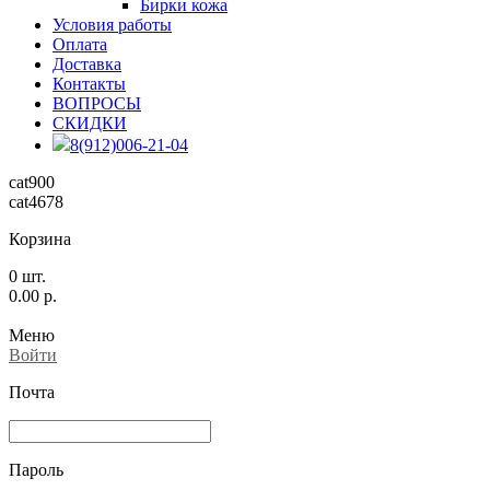
Бирки кожа
Условия работы
Оплата
Доставка
Контакты
ВОПРОСЫ
СКИДКИ
8(912)006-21-04
cat900
cat4678
Корзина
0
шт.
0.00
р.
Меню
Войти
Почта
Пароль