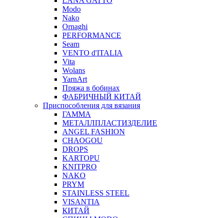
LANA GATTO
Modo
Nako
Ornaghi
PERFORMANCE
Seam
VENTO d'ITALIA
Vita
Wolans
YarnArt
Пряжа в бобинах
ФАБРИЧНЫЙ КИТАЙ
Приспособления для вязания
ГАММА
МЕТАЛЛПЛАСТИЗДЕЛИЕ
ANGEL FASHION
CHAOGOU
DROPS
KARTOPU
KNITPRO
NAKO
PRYM
STAINLESS STEEL
VISANTIA
КИТАЙ