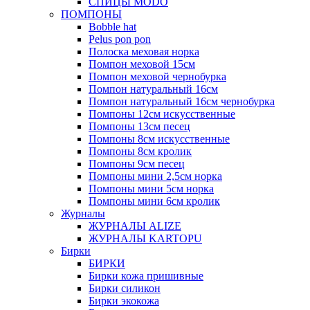
СПИЦЫ MODO
ПОМПОНЫ
Bobble hat
Pelus pon pon
Полоска меховая норка
Помпон меховой 15см
Помпон меховой чернобурка
Помпон натуральный 16см
Помпон натуральный 16см чернобурка
Помпоны 12см искусственные
Помпоны 13см песец
Помпоны 8см искусственные
Помпоны 8см кролик
Помпоны 9см песец
Помпоны мини 2,5см норка
Помпоны мини 5см норка
Помпоны мини 6см кролик
Журналы
ЖУРНАЛЫ ALIZE
ЖУРНАЛЫ KARTOPU
Бирки
БИРКИ
Бирки кожа пришивные
Бирки силикон
Бирки экокожа