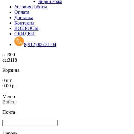
Бирки кожа
Условия работы
Оплата
Доставка
Контакты
ВОПРОСЫ
СКИДКИ
8(912)006-21-04
cat900
cat3118
Корзина
0
шт.
0.00
р.
Меню
Войти
Почта
Пароль