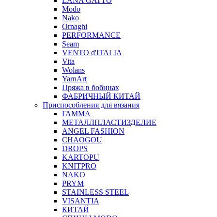
LANA GATTO
Modo
Nako
Ornaghi
PERFORMANCE
Seam
VENTO d'ITALIA
Vita
Wolans
YarnArt
Пряжа в бобинах
ФАБРИЧНЫЙ КИТАЙ
Приспособления для вязания
ГАММА
МЕТАЛЛПЛАСТИЗДЕЛИЕ
ANGEL FASHION
CHAOGOU
DROPS
KARTOPU
KNITPRO
NAKO
PRYM
STAINLESS STEEL
VISANTIA
КИТАЙ