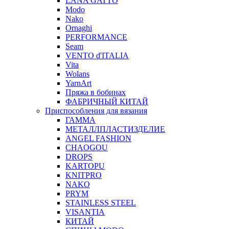
LANA GATTO
Modo
Nako
Ornaghi
PERFORMANCE
Seam
VENTO d'ITALIA
Vita
Wolans
YarnArt
Пряжа в бобинах
ФАБРИЧНЫЙ КИТАЙ
Приспособления для вязания
ГАММА
МЕТАЛЛПЛАСТИЗДЕЛИЕ
ANGEL FASHION
CHAOGOU
DROPS
KARTOPU
KNITPRO
NAKO
PRYM
STAINLESS STEEL
VISANTIA
КИТАЙ