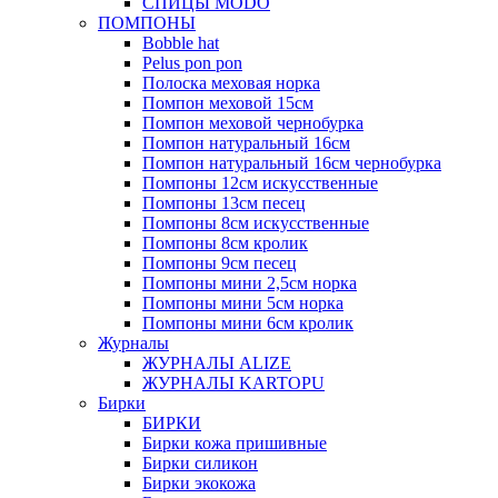
СПИЦЫ MODO
ПОМПОНЫ
Bobble hat
Pelus pon pon
Полоска меховая норка
Помпон меховой 15см
Помпон меховой чернобурка
Помпон натуральный 16см
Помпон натуральный 16см чернобурка
Помпоны 12см искусственные
Помпоны 13см песец
Помпоны 8см искусственные
Помпоны 8см кролик
Помпоны 9см песец
Помпоны мини 2,5см норка
Помпоны мини 5см норка
Помпоны мини 6см кролик
Журналы
ЖУРНАЛЫ ALIZE
ЖУРНАЛЫ KARTOPU
Бирки
БИРКИ
Бирки кожа пришивные
Бирки силикон
Бирки экокожа