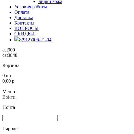
Бирки кожа
Условия работы
Оплата
Доставка
Контакты
ВОПРОСЫ
СКИДКИ
8(912)006-21-04
cat900
cat3848
Корзина
0
шт.
0.00
р.
Меню
Войти
Почта
Пароль