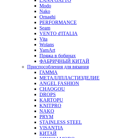
LANA GATTO
Modo
Nako
Ornaghi
PERFORMANCE
Seam
VENTO d'ITALIA
Vita
Wolans
YarnArt
Пряжа в бобинах
ФАБРИЧНЫЙ КИТАЙ
Приспособления для вязания
ГАММА
МЕТАЛЛПЛАСТИЗДЕЛИЕ
ANGEL FASHION
CHAOGOU
DROPS
KARTOPU
KNITPRO
NAKO
PRYM
STAINLESS STEEL
VISANTIA
КИТАЙ