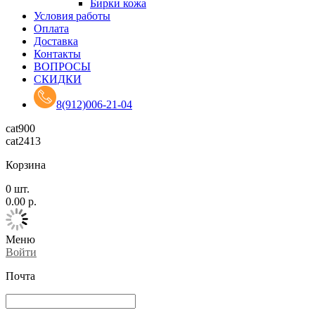
Бирки кожа
Условия работы
Оплата
Доставка
Контакты
ВОПРОСЫ
СКИДКИ
8(912)006-21-04
cat900
cat2413
Корзина
0
шт.
0.00
р.
Меню
Войти
Почта