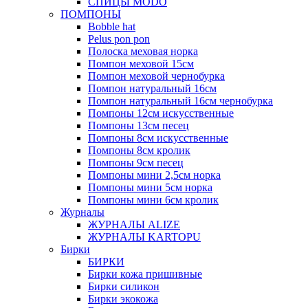
СПИЦЫ MODO
ПОМПОНЫ
Bobble hat
Pelus pon pon
Полоска меховая норка
Помпон меховой 15см
Помпон меховой чернобурка
Помпон натуральный 16см
Помпон натуральный 16см чернобурка
Помпоны 12см искусственные
Помпоны 13см песец
Помпоны 8см искусственные
Помпоны 8см кролик
Помпоны 9см песец
Помпоны мини 2,5см норка
Помпоны мини 5см норка
Помпоны мини 6см кролик
Журналы
ЖУРНАЛЫ ALIZE
ЖУРНАЛЫ KARTOPU
Бирки
БИРКИ
Бирки кожа пришивные
Бирки силикон
Бирки экокожа