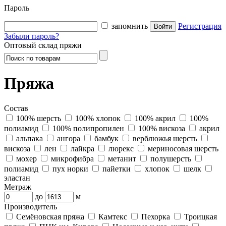
Пароль
запомнить
Регистрация
Забыли пароль?
Оптовый склад пряжи
Пряжа
Состав
100% шерсть
100% хлопок
100% акрил
100%
полиамид
100% полипропилен
100% вискоза
акрил
альпака
ангора
бамбук
верблюжья шерсть
вискоза
лен
лайкра
люрекс
мериносовая шерсть
мохер
микрофибра
метанит
полушерсть
полиамид
пух норки
пайетки
хлопок
шелк
эластан
Метраж
до
м
Производитель
Семёновская пряжа
Камтекс
Пехорка
Троицкая