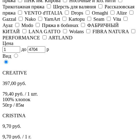
пряжа
ПНК им. Кирова
Носочные и хоз. нити
Трикотажная пряжа
Шерсть для валяния
Рассказовская
пряжа
VENTO d'ITALIA
Drops
Ornaghi
Alize
Gazzal
Nako
YarnArt
Kartopu
Seam
Vita
Ayaz
Modo
Пряжа в бобинах
ФАБРИЧНЫЙ
КИТАЙ
LANA GATTO
Wolans
FIBRA NATURA
PERFORMANCE
ARTLAND
Цена
до
р
Вид
CREATIVE
397,00
руб.
79,40 руб. / 1 шт.
100% хлопок
50гр / 85м
CRISTINA
9,70
руб.
9,70 руб. / 1 г.