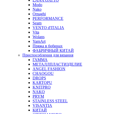
LANA GATTO
Modo
Nako
Ornaghi
PERFORMANCE
Seam
VENTO d'ITALIA
Vita
Wolans
YarnArt
Пряжа в бобинах
ФАБРИЧНЫЙ КИТАЙ
Приспособления для вязания
ГАММА
МЕТАЛЛПЛАСТИЗДЕЛИЕ
ANGEL FASHION
CHAOGOU
DROPS
KARTOPU
KNITPRO
NAKO
PRYM
STAINLESS STEEL
VISANTIA
КИТАЙ