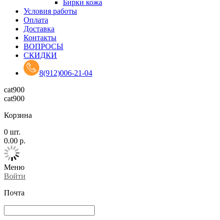
Бирки кожа
Условия работы
Оплата
Доставка
Контакты
ВОПРОСЫ
СКИДКИ
8(912)006-21-04
cat900
cat900
Корзина
0
шт.
0.00
р.
Меню
Войти
Почта