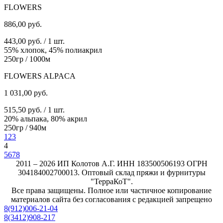
FLOWERS
886,00
руб.
443,00 руб. / 1 шт.
55% хлопок, 45% полиакрил
250гр / 1000м
FLOWERS ALPACA
1 031,00
руб.
515,50 руб. / 1 шт.
20% альпака, 80% акрил
250гр / 940м
1
2
3
4
5
6
7
8
2011 – 2026 ИП Колотов А.Г. ИНН 183500506193 ОГРН
304184002700013. Оптовый склад пряжи и фурнитуры
"ТерраКоТ".
Все права защищены. Полное или частичное копирование
материалов сайта без согласования с редакцией запрещено
8(912)006-21-04
8(3412)908-217