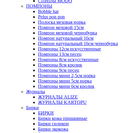
СПИЦЫ MODO
ПОМПОНЫ
Bobble hat
Pelus pon pon
Полоска меховая норка
Помпон меховой 15см
Помпон меховой чернобурка
Помпон натуральный 16см
Помпон натуральный 16см чернобурка
Помпоны 12см искусственные
Помпоны 13см песец
Помпоны 8см искусственные
Помпоны 8см кролик
Помпоны 9см песец
Помпоны мини 2,5см норка
Помпоны мини 5см норка
Помпоны мини 6см кролик
Журналы
ЖУРНАЛЫ ALIZE
ЖУРНАЛЫ KARTOPU
Бирки
БИРКИ
Бирки кожа пришивные
Бирки силикон
Бирки экокожа