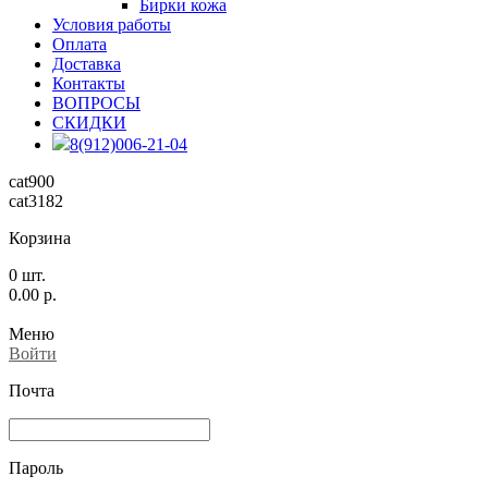
Бирки кожа
Условия работы
Оплата
Доставка
Контакты
ВОПРОСЫ
СКИДКИ
8(912)006-21-04
cat900
cat3182
Корзина
0
шт.
0.00
р.
Меню
Войти
Почта
Пароль