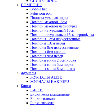
СПИЦЫ MODO
ПОМПОНЫ
Bobble hat
Pelus pon pon
Полоска меховая норка
Помпон меховой 15см
Помпон меховой чернобурка
Помпон натуральный 16см
Помпон натуральный 16см чернобурка
Помпоны 12см искусственные
Помпоны 13см песец
Помпоны 8см искусственные
Помпоны 8см кролик
Помпоны 9см песец
Помпоны мини 2,5см норка
Помпоны мини 5см норка
Помпоны мини 6см кролик
Журналы
ЖУРНАЛЫ ALIZE
ЖУРНАЛЫ KARTOPU
Бирки
БИРКИ
Бирки кожа пришивные
Бирки силикон
Бирки экокожа