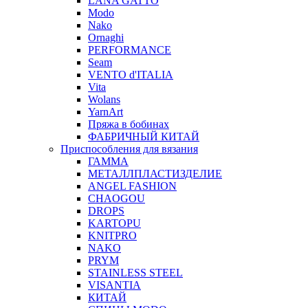
LANA GATTO
Modo
Nako
Ornaghi
PERFORMANCE
Seam
VENTO d'ITALIA
Vita
Wolans
YarnArt
Пряжа в бобинах
ФАБРИЧНЫЙ КИТАЙ
Приспособления для вязания
ГАММА
МЕТАЛЛПЛАСТИЗДЕЛИЕ
ANGEL FASHION
CHAOGOU
DROPS
KARTOPU
KNITPRO
NAKO
PRYM
STAINLESS STEEL
VISANTIA
КИТАЙ