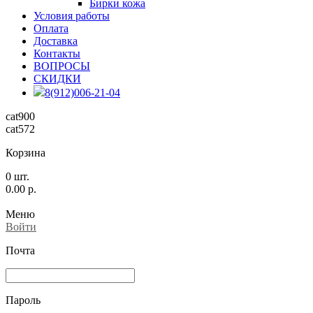
Бирки кожа
Условия работы
Оплата
Доставка
Контакты
ВОПРОСЫ
СКИДКИ
8(912)006-21-04
cat900
cat572
Корзина
0
шт.
0.00
р.
Меню
Войти
Почта
Пароль