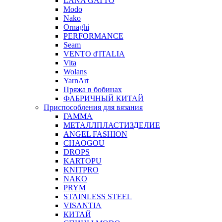
LANA GATTO
Modo
Nako
Ornaghi
PERFORMANCE
Seam
VENTO d'ITALIA
Vita
Wolans
YarnArt
Пряжа в бобинах
ФАБРИЧНЫЙ КИТАЙ
Приспособления для вязания
ГАММА
МЕТАЛЛПЛАСТИЗДЕЛИЕ
ANGEL FASHION
CHAOGOU
DROPS
KARTOPU
KNITPRO
NAKO
PRYM
STAINLESS STEEL
VISANTIA
КИТАЙ