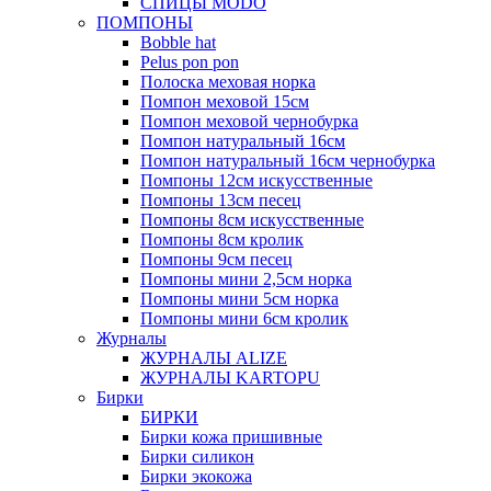
СПИЦЫ MODO
ПОМПОНЫ
Bobble hat
Pelus pon pon
Полоска меховая норка
Помпон меховой 15см
Помпон меховой чернобурка
Помпон натуральный 16см
Помпон натуральный 16см чернобурка
Помпоны 12см искусственные
Помпоны 13см песец
Помпоны 8см искусственные
Помпоны 8см кролик
Помпоны 9см песец
Помпоны мини 2,5см норка
Помпоны мини 5см норка
Помпоны мини 6см кролик
Журналы
ЖУРНАЛЫ ALIZE
ЖУРНАЛЫ KARTOPU
Бирки
БИРКИ
Бирки кожа пришивные
Бирки силикон
Бирки экокожа