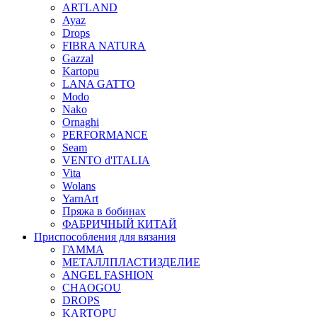
ARTLAND
Ayaz
Drops
FIBRA NATURA
Gazzal
Kartopu
LANA GATTO
Modo
Nako
Ornaghi
PERFORMANCE
Seam
VENTO d'ITALIA
Vita
Wolans
YarnArt
Пряжа в бобинах
ФАБРИЧНЫЙ КИТАЙ
Приспособления для вязания
ГАММА
МЕТАЛЛПЛАСТИЗДЕЛИЕ
ANGEL FASHION
CHAOGOU
DROPS
KARTOPU