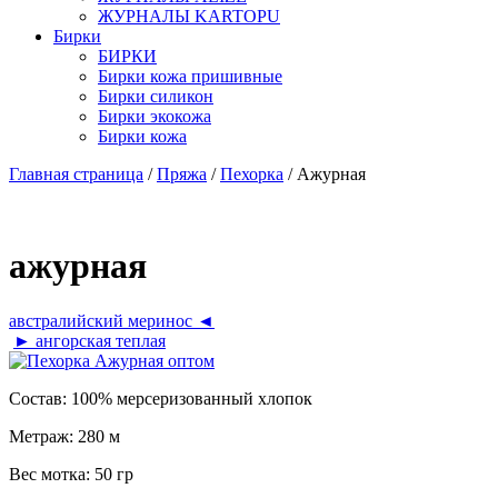
ЖУРНАЛЫ KARTOPU
Бирки
БИРКИ
Бирки кожа пришивные
Бирки силикон
Бирки экокожа
Бирки кожа
Главная страница
/
Пряжа
/
Пехорка
/ Ажурная
ажурная
австралийский меринос ◄
► ангорская теплая
Состав:
100% мерсеризованный хлопок
Метраж:
280 м
Вес мотка:
50 гр