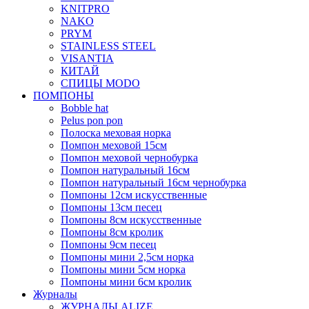
KNITPRO
NAKO
PRYM
STAINLESS STEEL
VISANTIA
КИТАЙ
СПИЦЫ MODO
ПОМПОНЫ
Bobble hat
Pelus pon pon
Полоска меховая норка
Помпон меховой 15см
Помпон меховой чернобурка
Помпон натуральный 16см
Помпон натуральный 16см чернобурка
Помпоны 12см искусственные
Помпоны 13см песец
Помпоны 8см искусственные
Помпоны 8см кролик
Помпоны 9см песец
Помпоны мини 2,5см норка
Помпоны мини 5см норка
Помпоны мини 6см кролик
Журналы
ЖУРНАЛЫ ALIZE