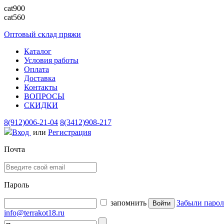
cat900
cat560
Оптовый склад пряжи
Каталог
Условия работы
Оплата
Доставка
Контакты
ВОПРОСЫ
СКИДКИ
8(912)006-21-04
8(3412)908-217
Вход
или
Регистрация
Почта
Пароль
запомнить
Забыли парол
info@terrakot18.ru