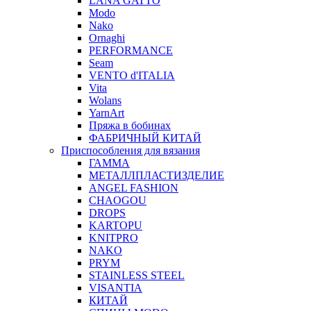
LANA GATTO
Modo
Nako
Ornaghi
PERFORMANCE
Seam
VENTO d'ITALIA
Vita
Wolans
YarnArt
Пряжа в бобинах
ФАБРИЧНЫЙ КИТАЙ
Приспособления для вязания
ГАММА
МЕТАЛЛПЛАСТИЗДЕЛИЕ
ANGEL FASHION
CHAOGOU
DROPS
KARTOPU
KNITPRO
NAKO
PRYM
STAINLESS STEEL
VISANTIA
КИТАЙ