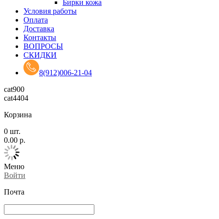
Бирки кожа
Условия работы
Оплата
Доставка
Контакты
ВОПРОСЫ
СКИДКИ
8(912)006-21-04
cat900
cat4404
Корзина
0
шт.
0.00
р.
Меню
Войти
Почта