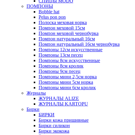
СПИЦЫ MODO
ПОМПОНЫ
Bobble hat
Pelus pon pon
Полоска меховая норка
Помпон меховой 15см
Помпон меховой чернобурка
Помпон натуральный 16см
Помпон натуральный 16см чернобурка
Помпоны 12см искусственные
Помпоны 13см песец
Помпоны 8см искусственные
Помпоны 8см кролик
Помпоны 9см песец
Помпоны мини 2,5см норка
Помпоны мини 5см норка
Помпоны мини 6см кролик
Журналы
ЖУРНАЛЫ ALIZE
ЖУРНАЛЫ KARTOPU
Бирки
БИРКИ
Бирки кожа пришивные
Бирки силикон
Бирки экокожа