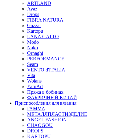
ARTLAND
Ayaz
Drops
FIBRA NATURA
Gazzal
Kartopu
LANA GATTO
Modo
Nako
Ornaghi
PERFORMANCE
Seam
VENTO d'ITALIA
Vita
Wolans
YarnArt
Пряжа в бобинах
ФАБРИЧНЫЙ КИТАЙ
Приспособления для вязания
ГАММА
МЕТАЛЛПЛАСТИЗДЕЛИЕ
ANGEL FASHION
CHAOGOU
DROPS
KARTOPU