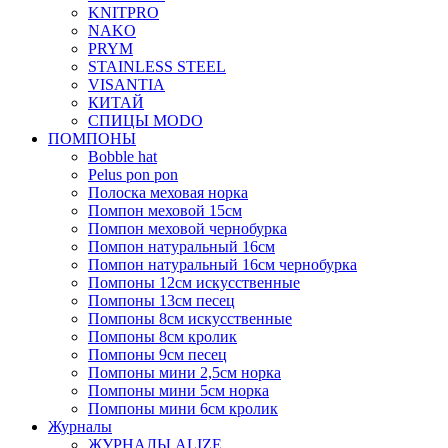
KNITPRO
NAKO
PRYM
STAINLESS STEEL
VISANTIA
КИТАЙ
СПИЦЫ MODO
ПОМПОНЫ
Bobble hat
Pelus pon pon
Полоска меховая норка
Помпон меховой 15см
Помпон меховой чернобурка
Помпон натуральный 16см
Помпон натуральный 16см чернобурка
Помпоны 12см искусственные
Помпоны 13см песец
Помпоны 8см искусственные
Помпоны 8см кролик
Помпоны 9см песец
Помпоны мини 2,5см норка
Помпоны мини 5см норка
Помпоны мини 6см кролик
Журналы
ЖУРНАЛЫ ALIZE