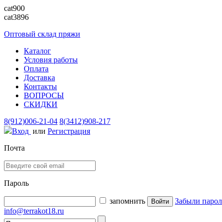
cat900
cat3896
Оптовый склад пряжи
Каталог
Условия работы
Оплата
Доставка
Контакты
ВОПРОСЫ
СКИДКИ
8(912)006-21-04
8(3412)908-217
Вход
или
Регистрация
Почта
Пароль
запомнить
Забыли парол
info@terrakot18.ru