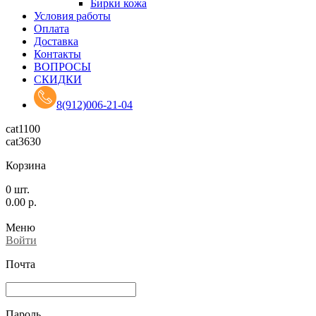
Бирки кожа
Условия работы
Оплата
Доставка
Контакты
ВОПРОСЫ
СКИДКИ
8(912)006-21-04
cat1100
cat3630
Корзина
0
шт.
0.00
р.
Меню
Войти
Почта
Пароль