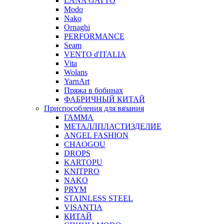
LANA GATTO
Modo
Nako
Ornaghi
PERFORMANCE
Seam
VENTO d'ITALIA
Vita
Wolans
YarnArt
Пряжа в бобинах
ФАБРИЧНЫЙ КИТАЙ
Приспособления для вязания
ГАММА
МЕТАЛЛПЛАСТИЗДЕЛИЕ
ANGEL FASHION
CHAOGOU
DROPS
KARTOPU
KNITPRO
NAKO
PRYM
STAINLESS STEEL
VISANTIA
КИТАЙ