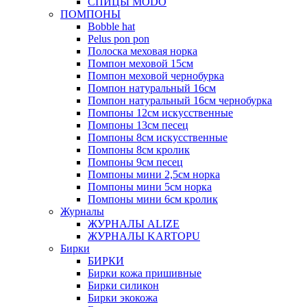
СПИЦЫ MODO
ПОМПОНЫ
Bobble hat
Pelus pon pon
Полоска меховая норка
Помпон меховой 15см
Помпон меховой чернобурка
Помпон натуральный 16см
Помпон натуральный 16см чернобурка
Помпоны 12см искусственные
Помпоны 13см песец
Помпоны 8см искусственные
Помпоны 8см кролик
Помпоны 9см песец
Помпоны мини 2,5см норка
Помпоны мини 5см норка
Помпоны мини 6см кролик
Журналы
ЖУРНАЛЫ ALIZE
ЖУРНАЛЫ KARTOPU
Бирки
БИРКИ
Бирки кожа пришивные
Бирки силикон
Бирки экокожа