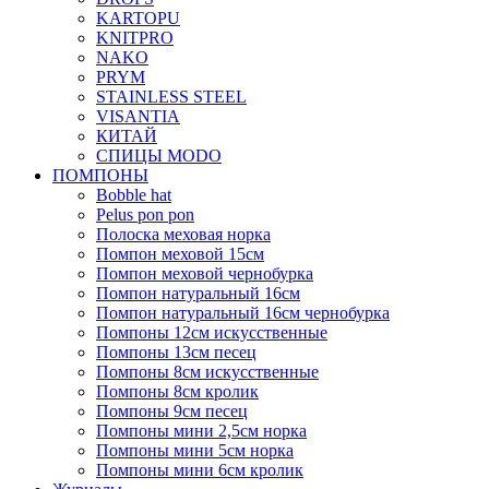
KARTOPU
KNITPRO
NAKO
PRYM
STAINLESS STEEL
VISANTIA
КИТАЙ
СПИЦЫ MODO
ПОМПОНЫ
Bobble hat
Pelus pon pon
Полоска меховая норка
Помпон меховой 15см
Помпон меховой чернобурка
Помпон натуральный 16см
Помпон натуральный 16см чернобурка
Помпоны 12см искусственные
Помпоны 13см песец
Помпоны 8см искусственные
Помпоны 8см кролик
Помпоны 9см песец
Помпоны мини 2,5см норка
Помпоны мини 5см норка
Помпоны мини 6см кролик