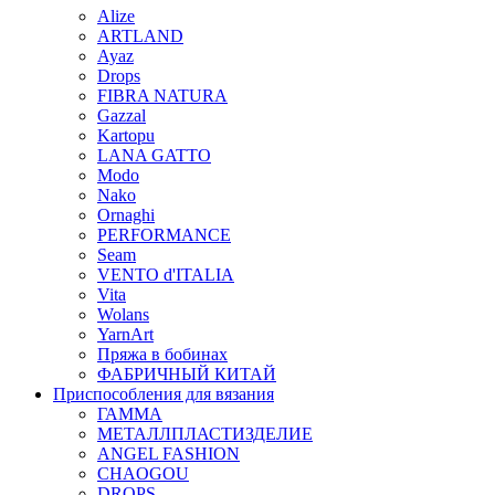
Alize
ARTLAND
Ayaz
Drops
FIBRA NATURA
Gazzal
Kartopu
LANA GATTO
Modo
Nako
Ornaghi
PERFORMANCE
Seam
VENTO d'ITALIA
Vita
Wolans
YarnArt
Пряжа в бобинах
ФАБРИЧНЫЙ КИТАЙ
Приспособления для вязания
ГАММА
МЕТАЛЛПЛАСТИЗДЕЛИЕ
ANGEL FASHION
CHAOGOU
DROPS