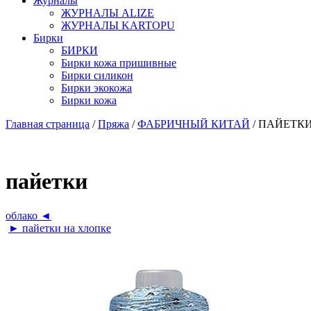
Журналы
ЖУРНАЛЫ ALIZE
ЖУРНАЛЫ KARTOPU
Бирки
БИРКИ
Бирки кожа пришивные
Бирки силикон
Бирки экокожа
Бирки кожа
Главная страница
/
Пряжа
/
ФАБРИЧНЫЙ КИТАЙ
/ ПAЙЕТК
пaйетки
облако ◄
► пaйетки на хлопке