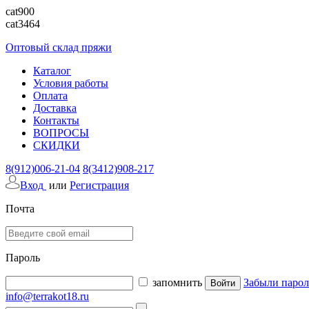
cat900
cat3464
Оптовый склад пряжи
Каталог
Условия работы
Оплата
Доставка
Контакты
ВОПРОСЫ
СКИДКИ
8(912)006-21-04
8(3412)908-217
Вход
или
Регистрация
Почта
Пароль
запомнить
Забыли парол
info@terrakot18.ru