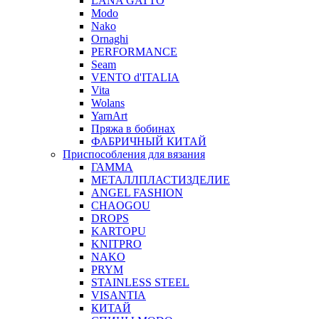
LANA GATTO
Modo
Nako
Ornaghi
PERFORMANCE
Seam
VENTO d'ITALIA
Vita
Wolans
YarnArt
Пряжа в бобинах
ФАБРИЧНЫЙ КИТАЙ
Приспособления для вязания
ГАММА
МЕТАЛЛПЛАСТИЗДЕЛИЕ
ANGEL FASHION
CHAOGOU
DROPS
KARTOPU
KNITPRO
NAKO
PRYM
STAINLESS STEEL
VISANTIA
КИТАЙ