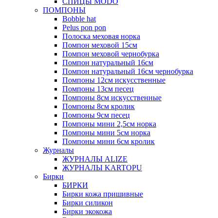
СПИЦЫ MODO
ПОМПОНЫ
Bobble hat
Pelus pon pon
Полоска меховая норка
Помпон меховой 15см
Помпон меховой чернобурка
Помпон натуральный 16см
Помпон натуральный 16см чернобурка
Помпоны 12см искусственные
Помпоны 13см песец
Помпоны 8см искусственные
Помпоны 8см кролик
Помпоны 9см песец
Помпоны мини 2,5см норка
Помпоны мини 5см норка
Помпоны мини 6см кролик
Журналы
ЖУРНАЛЫ ALIZE
ЖУРНАЛЫ KARTOPU
Бирки
БИРКИ
Бирки кожа пришивные
Бирки силикон
Бирки экокожа