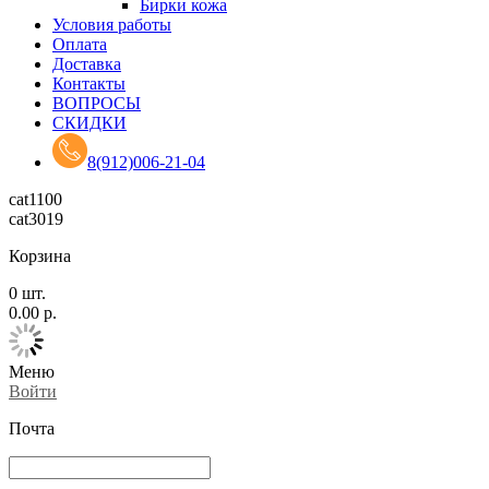
Бирки кожа
Условия работы
Оплата
Доставка
Контакты
ВОПРОСЫ
СКИДКИ
8(912)006-21-04
cat1100
cat3019
Корзина
0
шт.
0.00
р.
Меню
Войти
Почта