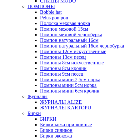
СПИЦЫ MODO
ПОМПОНЫ
Bobble hat
Pelus pon pon
Полоска меховая норка
Помпон меховой 15см
Помпон меховой чернобурка
Помпон натуральный 16см
Помпон натуральный 16см чернобурка
Помпоны 12см искусственные
Помпоны 13см песец
Помпоны 8см искусственные
Помпоны 8см кролик
Помпоны 9см песец
Помпоны мини 2,5см норка
Помпоны мини 5см норка
Помпоны мини 6см кролик
Журналы
ЖУРНАЛЫ ALIZE
ЖУРНАЛЫ KARTOPU
Бирки
БИРКИ
Бирки кожа пришивные
Бирки силикон
Бирки экокожа