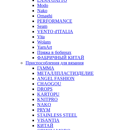
LANA GATTO
Modo
Nako
Ornaghi
PERFORMANCE
Seam
VENTO d'ITALIA
Vita
Wolans
YarnArt
Пряжа в бобинах
ФАБРИЧНЫЙ КИТАЙ
Приспособления для вязания
ГАММА
МЕТАЛЛПЛАСТИЗДЕЛИЕ
ANGEL FASHION
CHAOGOU
DROPS
KARTOPU
KNITPRO
NAKO
PRYM
STAINLESS STEEL
VISANTIA
КИТАЙ