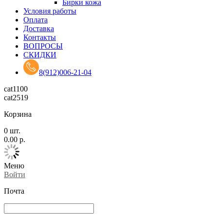
Бирки кожа
Условия работы
Оплата
Доставка
Контакты
ВОПРОСЫ
СКИДКИ
8(912)006-21-04
cat1100
cat2519
Корзина
0
шт.
0.00
р.
Меню
Войти
Почта