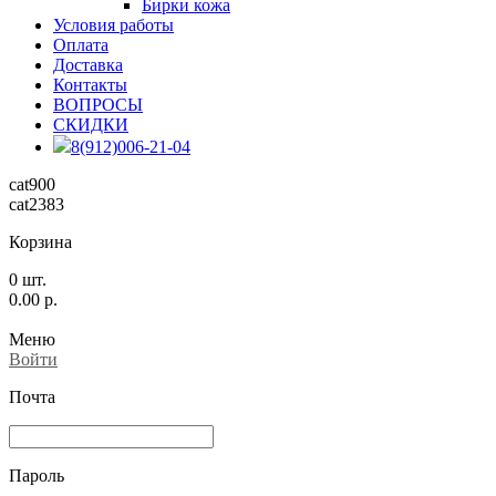
Бирки кожа
Условия работы
Оплата
Доставка
Контакты
ВОПРОСЫ
СКИДКИ
8(912)006-21-04
cat900
cat2383
Корзина
0
шт.
0.00
р.
Меню
Войти
Почта
Пароль