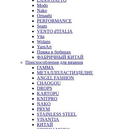
LANA GATTO
Modo
Nako
Ornaghi
PERFORMANCE
Seam
VENTO d'ITALIA
Vita
Wolans
YarnArt
Пряжа в бобинах
ФАБРИЧНЫЙ КИТАЙ
Приспособления для вязания
ГАММА
МЕТАЛЛПЛАСТИЗДЕЛИЕ
ANGEL FASHION
CHAOGOU
DROPS
KARTOPU
KNITPRO
NAKO
PRYM
STAINLESS STEEL
VISANTIA
КИТАЙ