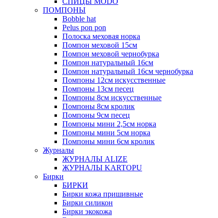
СПИЦЫ MODO
ПОМПОНЫ
Bobble hat
Pelus pon pon
Полоска меховая норка
Помпон меховой 15см
Помпон меховой чернобурка
Помпон натуральный 16см
Помпон натуральный 16см чернобурка
Помпоны 12см искусственные
Помпоны 13см песец
Помпоны 8см искусственные
Помпоны 8см кролик
Помпоны 9см песец
Помпоны мини 2,5см норка
Помпоны мини 5см норка
Помпоны мини 6см кролик
Журналы
ЖУРНАЛЫ ALIZE
ЖУРНАЛЫ KARTOPU
Бирки
БИРКИ
Бирки кожа пришивные
Бирки силикон
Бирки экокожа