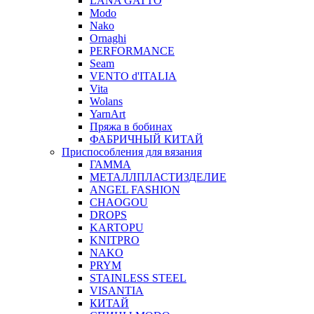
LANA GATTO
Modo
Nako
Ornaghi
PERFORMANCE
Seam
VENTO d'ITALIA
Vita
Wolans
YarnArt
Пряжа в бобинах
ФАБРИЧНЫЙ КИТАЙ
Приспособления для вязания
ГАММА
МЕТАЛЛПЛАСТИЗДЕЛИЕ
ANGEL FASHION
CHAOGOU
DROPS
KARTOPU
KNITPRO
NAKO
PRYM
STAINLESS STEEL
VISANTIA
КИТАЙ