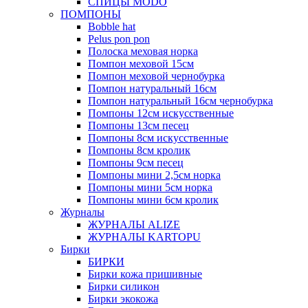
СПИЦЫ MODO
ПОМПОНЫ
Bobble hat
Pelus pon pon
Полоска меховая норка
Помпон меховой 15см
Помпон меховой чернобурка
Помпон натуральный 16см
Помпон натуральный 16см чернобурка
Помпоны 12см искусственные
Помпоны 13см песец
Помпоны 8см искусственные
Помпоны 8см кролик
Помпоны 9см песец
Помпоны мини 2,5см норка
Помпоны мини 5см норка
Помпоны мини 6см кролик
Журналы
ЖУРНАЛЫ ALIZE
ЖУРНАЛЫ KARTOPU
Бирки
БИРКИ
Бирки кожа пришивные
Бирки силикон
Бирки экокожа