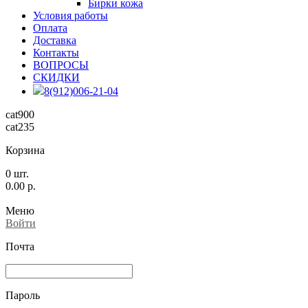
Бирки кожа
Условия работы
Оплата
Доставка
Контакты
ВОПРОСЫ
СКИДКИ
8(912)006-21-04
cat900
cat235
Корзина
0
шт.
0.00
р.
Меню
Войти
Почта
Пароль