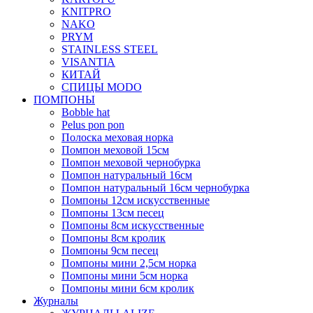
KNITPRO
NAKO
PRYM
STAINLESS STEEL
VISANTIA
КИТАЙ
СПИЦЫ MODO
ПОМПОНЫ
Bobble hat
Pelus pon pon
Полоска меховая норка
Помпон меховой 15см
Помпон меховой чернобурка
Помпон натуральный 16см
Помпон натуральный 16см чернобурка
Помпоны 12см искусственные
Помпоны 13см песец
Помпоны 8см искусственные
Помпоны 8см кролик
Помпоны 9см песец
Помпоны мини 2,5см норка
Помпоны мини 5см норка
Помпоны мини 6см кролик
Журналы