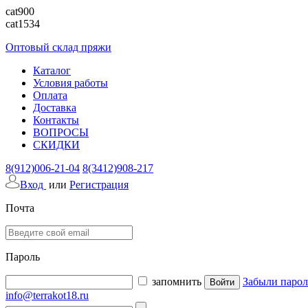
cat900
cat1534
Оптовый склад пряжи
Каталог
Условия работы
Оплата
Доставка
Контакты
ВОПРОСЫ
СКИДКИ
8(912)006-21-04
8(3412)908-217
Вход
или
Регистрация
Почта
Пароль
запомнить
Забыли парол
info@terrakot18.ru