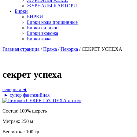
ЖУРНАЛЫ ALIZE
ЖУРНАЛЫ KARTOPU
Бирки
БИРКИ
Бирки кожа пришивные
Бирки силикон
Бирки экокожа
Бирки кожа
Главная страница
/
Пряжа
/
Пехорка
/ СЕКРЕТ УСПЕХА
секрет успеха
северная ◄
► супер фантазийная
Состав:
100% шерсть
Метраж:
250 м
Вес мотка:
100 гр