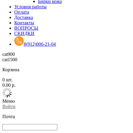
Бирки кожа
Условия работы
Оплата
Доставка
Контакты
ВОПРОСЫ
СКИДКИ
8(912)006-21-04
cat900
cat1500
Корзина
0
шт.
0.00
р.
Меню
Войти
Почта