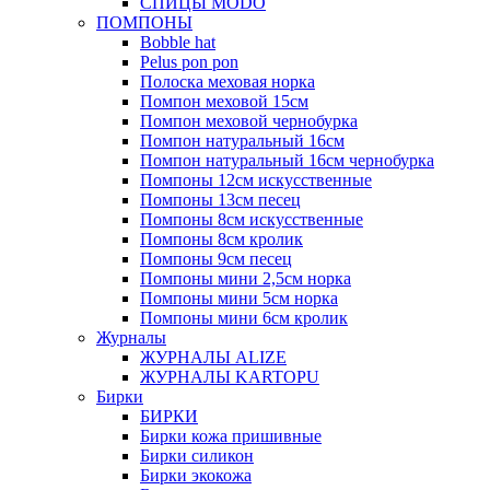
СПИЦЫ MODO
ПОМПОНЫ
Bobble hat
Pelus pon pon
Полоска меховая норка
Помпон меховой 15см
Помпон меховой чернобурка
Помпон натуральный 16см
Помпон натуральный 16см чернобурка
Помпоны 12см искусственные
Помпоны 13см песец
Помпоны 8см искусственные
Помпоны 8см кролик
Помпоны 9см песец
Помпоны мини 2,5см норка
Помпоны мини 5см норка
Помпоны мини 6см кролик
Журналы
ЖУРНАЛЫ ALIZE
ЖУРНАЛЫ KARTOPU
Бирки
БИРКИ
Бирки кожа пришивные
Бирки силикон
Бирки экокожа