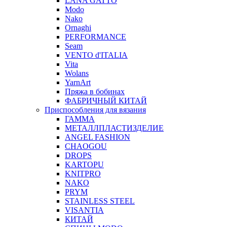
LANA GATTO
Modo
Nako
Ornaghi
PERFORMANCE
Seam
VENTO d'ITALIA
Vita
Wolans
YarnArt
Пряжа в бобинах
ФАБРИЧНЫЙ КИТАЙ
Приспособления для вязания
ГАММА
МЕТАЛЛПЛАСТИЗДЕЛИЕ
ANGEL FASHION
CHAOGOU
DROPS
KARTOPU
KNITPRO
NAKO
PRYM
STAINLESS STEEL
VISANTIA
КИТАЙ