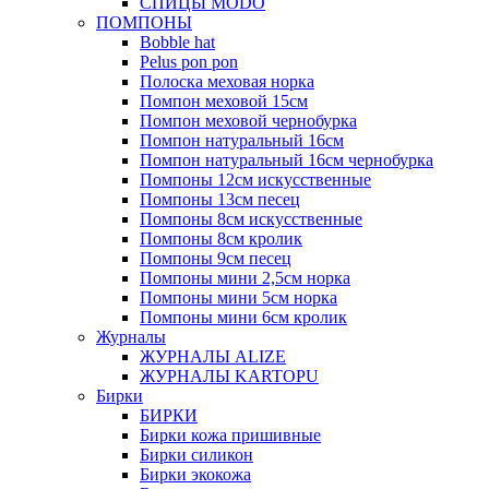
СПИЦЫ MODO
ПОМПОНЫ
Bobble hat
Pelus pon pon
Полоска меховая норка
Помпон меховой 15см
Помпон меховой чернобурка
Помпон натуральный 16см
Помпон натуральный 16см чернобурка
Помпоны 12см искусственные
Помпоны 13см песец
Помпоны 8см искусственные
Помпоны 8см кролик
Помпоны 9см песец
Помпоны мини 2,5см норка
Помпоны мини 5см норка
Помпоны мини 6см кролик
Журналы
ЖУРНАЛЫ ALIZE
ЖУРНАЛЫ KARTOPU
Бирки
БИРКИ
Бирки кожа пришивные
Бирки силикон
Бирки экокожа