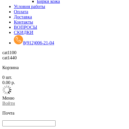
Бирки кожа
Условия работы
Оплата
Доставка
Контакты
ВОПРОСЫ
СКИДКИ
8(912)006-21-04
cat1100
cat1440
Корзина
0
шт.
0.00
р.
Меню
Войти
Почта