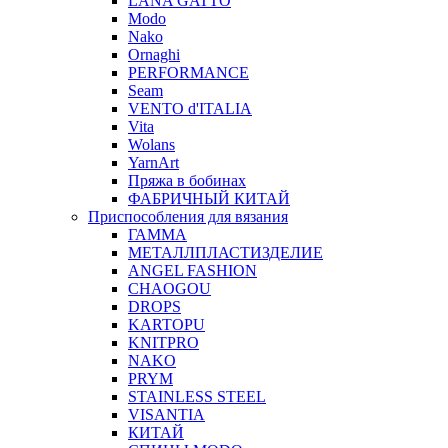
LANA GATTO
Modo
Nako
Ornaghi
PERFORMANCE
Seam
VENTO d'ITALIA
Vita
Wolans
YarnArt
Пряжа в бобинах
ФАБРИЧНЫЙ КИТАЙ
Приспособления для вязания
ГАММА
МЕТАЛЛПЛАСТИЗДЕЛИЕ
ANGEL FASHION
CHAOGOU
DROPS
KARTOPU
KNITPRO
NAKO
PRYM
STAINLESS STEEL
VISANTIA
КИТАЙ