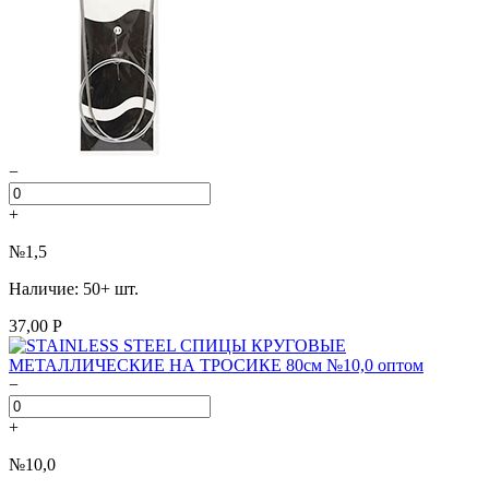
−
+
№1,5
Наличие: 50+ шт.
37,00 Р
−
+
№10,0