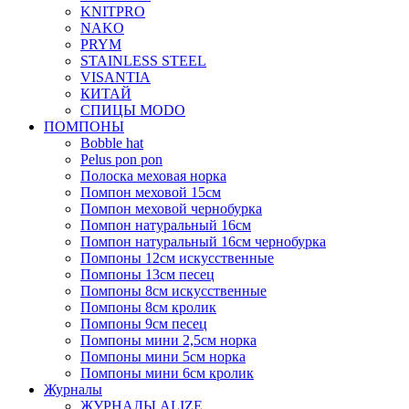
KNITPRO
NAKO
PRYM
STAINLESS STEEL
VISANTIA
КИТАЙ
СПИЦЫ MODO
ПОМПОНЫ
Bobble hat
Pelus pon pon
Полоска меховая норка
Помпон меховой 15см
Помпон меховой чернобурка
Помпон натуральный 16см
Помпон натуральный 16см чернобурка
Помпоны 12см искусственные
Помпоны 13см песец
Помпоны 8см искусственные
Помпоны 8см кролик
Помпоны 9см песец
Помпоны мини 2,5см норка
Помпоны мини 5см норка
Помпоны мини 6см кролик
Журналы
ЖУРНАЛЫ ALIZE