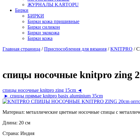
ЖУРНАЛЫ KARTOPU
Бирки
БИРКИ
Бирки кожа пришивные
Бирки силикон
Бирки экокожа
Бирки кожа
Главная страница
/
Приспособления для вязания
/
KNITPRO
/ 
спицы носочные knitpro zing 
спицы носочные knitpro zing 15cm ◄
► спицы прямые knitpro basix aluminium 35cm
Материал:
металлические цветные носочные спицы с металли
Длина:
20 см
Страна:
Индия