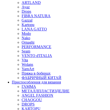
ARTLAND
Ayaz
Drops
FIBRA NATURA
Gazzal
Kartopu
LANA GATTO
Modo
Nako
Ornaghi
PERFORMANCE
Seam
VENTO d'ITALIA
Vita
Wolans
YarnArt
Пряжа в бобинах
ФАБРИЧНЫЙ КИТАЙ
Приспособления для вязания
ГАММА
МЕТАЛЛПЛАСТИЗДЕЛИЕ
ANGEL FASHION
CHAOGOU
DROPS
KARTOPU