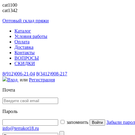
cat1100
cat1342
Оптовый склад пряжи
Каталог
Условия работы
Оплата
Доставка
Контакты
ВОПРОСЫ
СКИДКИ
8(912)006-21-04
8(3412)908-217
Вход
или
Регистрация
Почта
Пароль
запомнить
Забыли парол
info@terrakot18.ru