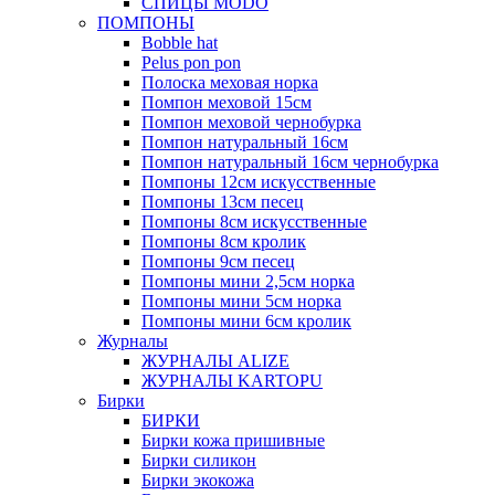
СПИЦЫ MODO
ПОМПОНЫ
Bobble hat
Pelus pon pon
Полоска меховая норка
Помпон меховой 15см
Помпон меховой чернобурка
Помпон натуральный 16см
Помпон натуральный 16см чернобурка
Помпоны 12см искусственные
Помпоны 13см песец
Помпоны 8см искусственные
Помпоны 8см кролик
Помпоны 9см песец
Помпоны мини 2,5см норка
Помпоны мини 5см норка
Помпоны мини 6см кролик
Журналы
ЖУРНАЛЫ ALIZE
ЖУРНАЛЫ KARTOPU
Бирки
БИРКИ
Бирки кожа пришивные
Бирки силикон
Бирки экокожа