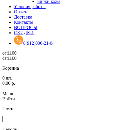
Бирки кожа
Условия работы
Оплата
Доставка
Контакты
ВОПРОСЫ
СКИДКИ
8(912)006-21-04
cat1100
cat1160
Корзина
0
шт.
0.00
р.
Меню
Войти
Почта
Пароль