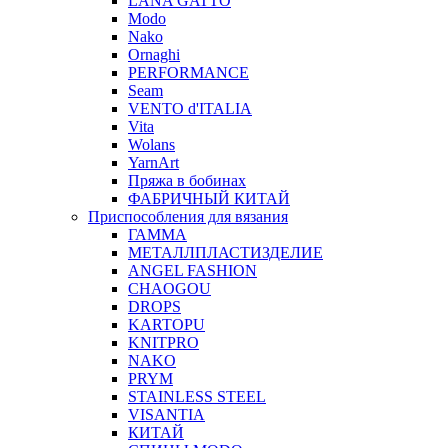
LANA GATTO
Modo
Nako
Ornaghi
PERFORMANCE
Seam
VENTO d'ITALIA
Vita
Wolans
YarnArt
Пряжа в бобинах
ФАБРИЧНЫЙ КИТАЙ
Приспособления для вязания
ГАММА
МЕТАЛЛПЛАСТИЗДЕЛИЕ
ANGEL FASHION
CHAOGOU
DROPS
KARTOPU
KNITPRO
NAKO
PRYM
STAINLESS STEEL
VISANTIA
КИТАЙ