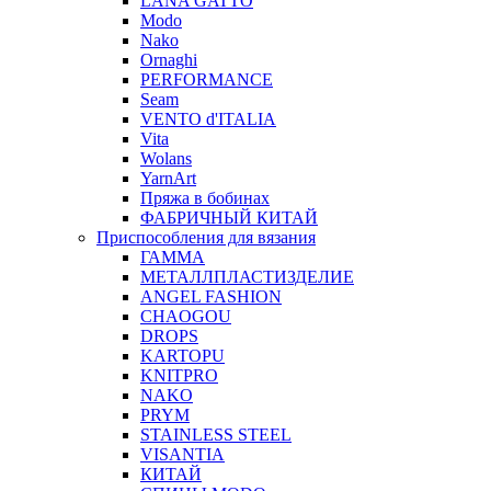
LANA GATTO
Modo
Nako
Ornaghi
PERFORMANCE
Seam
VENTO d'ITALIA
Vita
Wolans
YarnArt
Пряжа в бобинах
ФАБРИЧНЫЙ КИТАЙ
Приспособления для вязания
ГАММА
МЕТАЛЛПЛАСТИЗДЕЛИЕ
ANGEL FASHION
CHAOGOU
DROPS
KARTOPU
KNITPRO
NAKO
PRYM
STAINLESS STEEL
VISANTIA
КИТАЙ