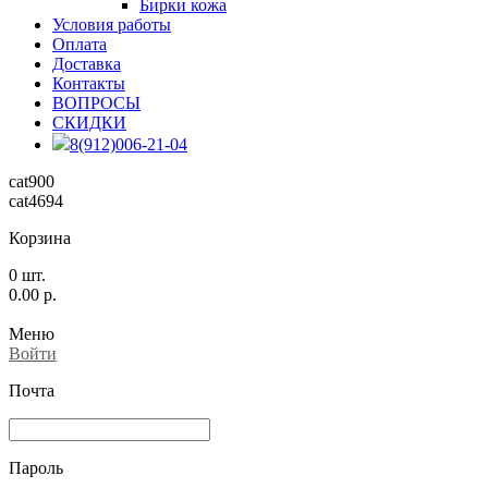
Бирки кожа
Условия работы
Оплата
Доставка
Контакты
ВОПРОСЫ
СКИДКИ
8(912)006-21-04
cat900
cat4694
Корзина
0
шт.
0.00
р.
Меню
Войти
Почта
Пароль